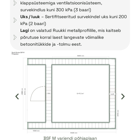
klappsüsteemiga ventilatsioonisüsteem,
survekindlus kuni 300 kPa (3 baari)
Uks / luuk
– Sertifitseeritud survekindel uks kuni 200
kPa (2 baari)
Lagi
on valatud Ruukki metallprofiilile, mis kaitseb
põrutuse korral laest langevate võimalike
betoonitükkide ja -tolmu eest.
BSF XL varjendi põhjaplaan
BSF XL varjendi põhjaplaan
BSF M varjendi põhjaplaan
BSF M varjendi põhjaplaan
BSF L varjendi põhjaplaan