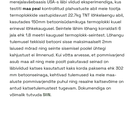
merejalaväebaasis USA-s läbi viidud eksperimendiga, kus
testiti
maa peal
kontrollitud plahvatuste abil meie tootja
termoplokkide vastupidavust 22.7kg TNT lõhkelaengu abil,
kasutades 150mm betoonisüdamikuga termoplokki kuuel
erineval lõhkekaugusel. Seintele lähim lõhang korraldati 6
jala ehk 1.8 meetri kaugusel termoplokk-seintest. Lõhangu
tulemusel tekkisid betooni sisse maksimaalselt 2mm
laiused mõrad ning seinte sisemisel poolel ühtegi
kahjustust ei ilmnenud. Kui võtta arvesse, et pommivarjend
asub maa all ning meie poolt pakutavad seinad on
läbiviidud katses kasutatust kaks korda paksema ehk 302
mm betoonseinaga, kehtivad tulemused ka meie maa-
aluste pommivarjendite puhul ning reaalne kaitsevõime on
antud katsetulemustest
tugevam. Dokumendiga on
võimalik tutvuda
SIIN
.