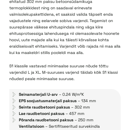
ehitatud 302 mm paksu betoonsüdamikuga
termoplokkidest ning on saadaval erinevate
valmisolekupakettidena, et saaksid valida täpselt enda
vajadustele ning eelarvele sobiva varjendi. Tegemist on
suurepärase väikese ehituspindala ning väga kiire
ehitusprotsessiga lahendusega nii olemasolevate hoonete
hoovi, uute majade alla kui ka täiesti kõrvalisse kohta
eraldiseisvalt ehitamiseks. Varjendit võib rajada nii maa alla
kui ka maakeldri stiilis pooleldi maa alla.
S1 klassile vastavad minimaalse suuruse nõude tõttu
varjendid L ja XL. M-suuruses varjend täidab kõik S1 klassi
nõuded peale minimaalse suuruse.
Seinamaterjali U-arv
– 0.24 W/m²K
EPS soojustusmaterjali paksus
– 134 mm
Seinte raudbetooni paksus
– 302 mm
Lae raudbetooni paksus
– 457 mm
Põranda raudbetooni paksus
– 250 mm
Ventilatsioon
– Sertifitseeritud survekindla