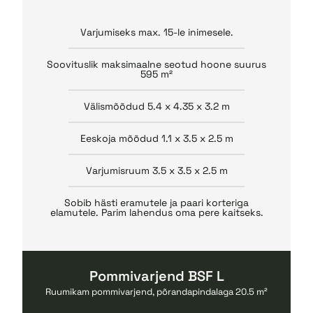
Varjumiseks max. 15-le inimesele.
Soovituslik maksimaalne seotud hoone suurus
595 m²
Välismõõdud 5.4 x 4.35 x 3.2 m
Eeskoja mõõdud 1.1 x 3.5 x 2.5 m
Varjumisruum 3.5 x 3.5 x 2.5 m
Sobib hästi eramutele ja paari korteriga
elamutele. Parim lahendus oma pere kaitseks.
Pommivarjend BSF L
Ruumikam pommivarjend, põrandapindalaga 20.5 m²