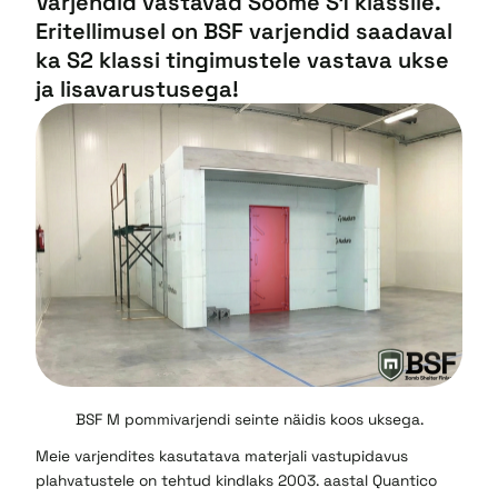
Varjendid vastavad Soome S1 klassile.
Eritellimusel on BSF varjendid saadaval
ka S2 klassi tingimustele vastava ukse
ja lisavarustusega!
BSF M pommivarjendi seinte näidis koos uksega.
Meie varjendites kasutatava materjali vastupidavus
plahvatustele on tehtud kindlaks 2003. aastal Quantico