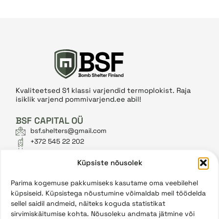
Kvaliteetsed S1 klassi varjendid termoplokist. Raja
isiklik varjend pommivarjend.ee abil!
BSF CAPITAL OÜ
bsf.shelters@gmail.com
+372 545 22 202
Reg. 14360251
Küpsiste nõusolek
Priisle tee 16-6, Tallinn 13914
Parima kogemuse pakkumiseks kasutame oma veebilehel
Menüü
küpsiseid. Küpsistega nõustumine võimaldab meil töödelda
Esileht
sellel saidil andmeid, näiteks koguda statistikat
Varjendid
sirvimiskäitumise kohta. Nõusoleku andmata jätmine või