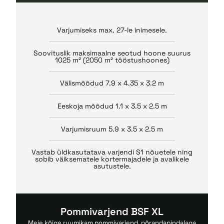
Varjumiseks max. 27-le inimesele.
Soovituslik maksimaalne seotud hoone suurus
1025 m² (2050 m² tööstushoones)
Välismõõdud 7.9 x 4.35 x 3.2 m
Eeskoja mõõdud 1.1 x 3.5 x 2.5 m
Varjumisruum 5.9 x 3.5 x 2.5 m
Vastab üldkasutatava varjendi S1 nõuetele ning
sobib väiksematele kortermajadele ja avalikele
asutustele.
Pommivarjend BSF XL
Meie kõige ruumikam pommivarjend, põrandapindalaga