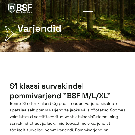
Skip
to
content
Varjendid
S1 klassi survekindel
pommivarjend "BSF M/L/XL"
Bomb Shelter Finland Oy poolt loodud varjend sisaldab
spetsiaalselt pommivarjendite jaoks välja töötatud Soomes
valmistatud sertifitseeritud ventilatsioonisüsteemi ning
survekindlat ust ja luuki, mis teevad meie varjendist
tõeliselt turvalise pommivarjendi. Pommivarjend on