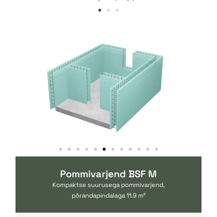
Pommivarjend BSF M
Kompaktse suurusega pommivarjend,
põrandapindalaga 11.9 m²