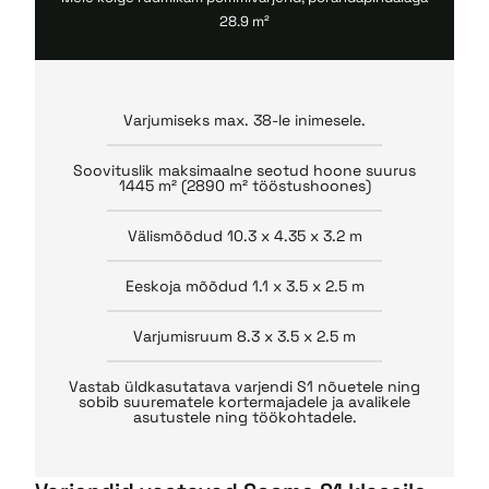
28.9 m²
Varjumiseks max. 38-le inimesele.
Soovituslik maksimaalne seotud hoone suurus
1445 m² (2890 m² tööstushoones)
Välismõõdud 10.3 x 4.35 x 3.2 m
Eeskoja mõõdud 1.1 x 3.5 x 2.5 m
Varjumisruum 8.3 x 3.5 x 2.5 m
Vastab üldkasutatava varjendi S1 nõuetele ning
sobib suurematele kortermajadele ja avalikele
asutustele ning töökohtadele.